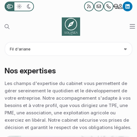
link
Notre blog
Nous contacter
04 78 35 35 20
Rechercher sur le site
O
Notre cabinet
Fil d'ariane
Nos expertises
Nous connaître
Nos expertises
Votre profil
Notre bureau
Comptabilité et Fiscalité
Les champs d'expertise du cabinet vous permettent de
Nos ressources
Notre équipe
Audit et commissariat aux comptes
TPE et entrepreneurs
gérer sereinement le quotidien et le développement de
votre entreprise. Notre accompagnement s'adapte à vos
Nos outils collaboratifs
RH et Paie
PME et ETI
Actualités
besoins et à votre profil, que vous dirigiez une TPE, une
Nous rejoindre
Création d'entreprise
Professions libérales
Échéancier
PME, une association, une exploitation agricole ou
exerciez en libéral. Notre cabinet sécurise vos prises de
Patrimoine
Associations
Simulateurs
décision et garantit le respect de vos obligations légales.
Juridique d’entreprise